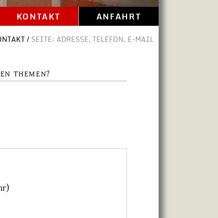
KONTAKT
ANFAHRT
ONTAKT /
SEITE: ADRESSE, TELEFON, E-MAIL
REN THEMEN?
hr)