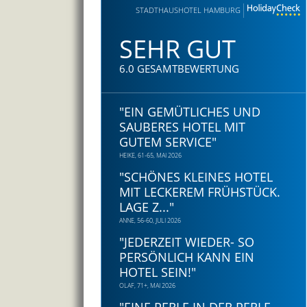
STADTHAUSHOTEL HAMBURG
SEHR GUT
6.0 GESAMTBEWERTUNG
"
EIN GEMÜTLICHES UND
SAUBERES HOTEL MIT
GUTEM SERVICE
"
HEIKE, 61-65, MAI 2026
"
SCHÖNES KLEINES HOTEL
MIT LECKEREM FRÜHSTÜCK.
LAGE Z...
"
ANNE, 56-60, JULI 2026
"
JEDERZEIT WIEDER- SO
PERSÖNLICH KANN EIN
HOTEL SEIN!
"
OLAF, 71+, MAI 2026